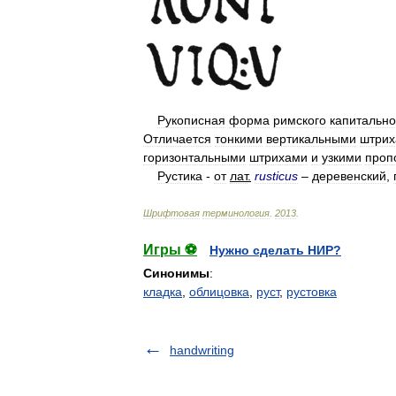
Рукописная
форма
римского
капитально
Отличается
тонкими
вертикальными
штри
горизонтальными
штрихами
и
узкими
проп
Рустика
-
от
лат
.
rusticus
–
деревенский
,
Шрифтовая
терминология
.
2013
.
Игры ⚽
Нужно сделать НИР?
Синонимы
:
кладка
,
облицовка
,
руст
,
рустовка
handwriting