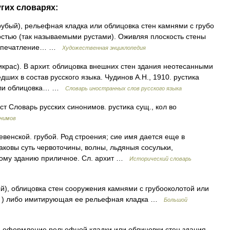
угих словарях:
убый), рельефная кладка или облицовка стен камнями с грубо
стью (так называемыми рустами). Оживляя плоскость стены
ёт впечатление… …
Художественная энциклопедия
рикрас). В архит. облицовка внешних стен здания неотесанными
ших в состав русского языка. Чудинов А.Н., 1910. рустика
а или облицовка… …
Словарь иностранных слов русского языка
ст Словарь русских синонимов. рустика сущ., кол во
онимов
еревенской. грубой. Род строения; сие имя дается еще в
аковы суть червоточины, волны, льдяныя сосульки,
кому зданию приличное. Сл. архит …
Исторический словарь
бый), облицовка стен сооружения камнями с грубооколотой или
ми ) либо имитирующая ее рельефная кладка …
Большой
 оформление рельефной кладки или облицовки стен здания