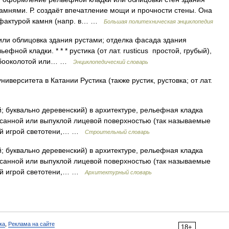
камнями. Р. создаёт впечатление мощи и прочности стены. Она
 фактурой камня (напр. в… …
Большая политехническая энциклопедия
или облицовка здания рустами; отделка фасада здания
ной кладки. * * * рустика (от лат. rusticus простой, грубый),
рубооколотой или… …
Энциклопедический словарь
иверситета в Катании Рустика (также рустик, рустовка; от лат.
ый; буквально деревенский) в архитектуре, рельефная кладка
ёсанной или выпуклой лицевой поверхностью (так называемые
той игрой светотени,… …
Строительный словарь
ый; буквально деревенский) в архитектуре, рельефная кладка
ёсанной или выпуклой лицевой поверхностью (так называемые
той игрой светотени,… …
Архитектурный словарь
ка
,
Реклама на сайте
18+