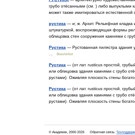
грубо отёсанными (см. ) либо выпуклыми 
может также имитироваться естественной
рустика
— и; ж. Архит. Рельефная кладка 
штукатуркой, воспроизводящая формы рельеф
облицовка стен сооружения камнями с г
Рустика
— Рустованная пилястра здания ун
…
Википедия
Рустика
— (от лат. rusticus простой, груб
или облицовка здания камнями с грубо от
рустами). Оживляя плоскость стены бога
Рустика
— (от лат. rusticus простой, груб
или облицовка здания камнями с грубо от
рустами). Оживляя плоскость стены бога
© Академик, 2000-2026
Обратная связь:
Техподдерж