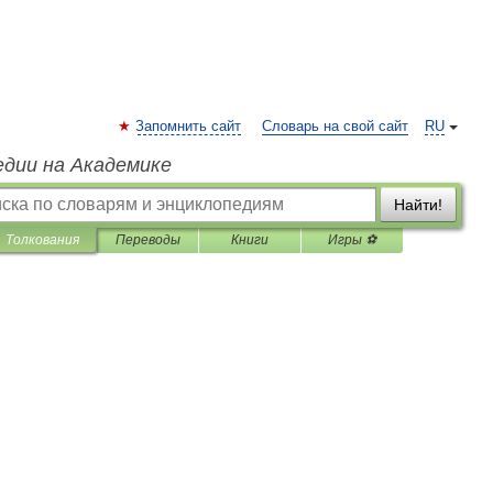
Запомнить сайт
Словарь на свой сайт
RU
едии на Академике
Найти!
Толкования
Переводы
Книги
Игры ⚽