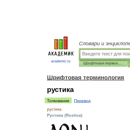
Словари и энциклоп
academic.ru
Шрифтовая терминология
Шрифтовая терминология
рустика
Толкование
Перевод
рустика
Рустика
(
Rustica
)