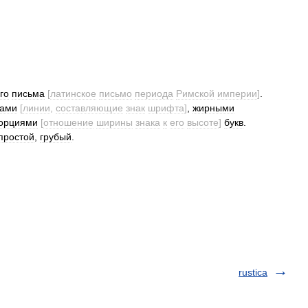
го
письма
[
латинское
письмо
периода
Римской
империи
]
.
хами
[
линии
,
составляющие
знак
шрифта
]
,
жирными
орциями
[
отношение
ширины
знака
к
его
высоте
]
букв
.
простой
,
грубый
.
rustica