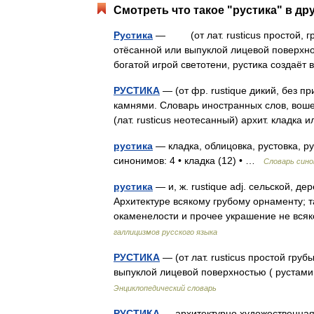
Смотреть что такое "рустика" в др
Рустика
— (от лат. rusticus простой, гр
отёсанной или выпуклой лицевой поверхно
богатой игрой светотени, рустика созда
РУСТИКА
— (от фр. rustique дикий, без п
камнями. Словарь иностранных слов, вошед
(лат. rusticus неотесанный) архит. кладк
рустика
— кладка, облицовка, рустовка, ру
синонимов: 4 • кладка (12) • …
Словарь син
рустика
— и, ж. rustique adj. сельской, д
Архитектуре всякому грубому орнаменту; т
окаменелости и прочее украшение не вся
галлицизмов русского языка
РУСТИКА
— (от лат. rusticus простой гру
выпуклой лицевой поверхностью ( руста
Энциклопедический словарь
РУСТИКА
— архитектурно художественная